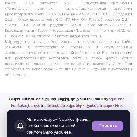
(далее - ԶԼՄ). Учредитель ԶԼՄ - Общественная организация
«Региональная армянская национально-культурная автономия
Краснодарского края» (ОО «РА НКА КК», ՀՎՀՀ 2312288028). Редакция
ԶԼՄ – Отдел пресс службы ОО «РА НКА КК». Главный редактор ԶԼՄ -
Чнаваян Н.А. Հասցե редакции: 350911, Краснодарский край, г.
Краснодар, ул. им. Евдокии Бершанской (Пашковский жилой), д. 416/2, тел.
8 (861) 299-67-41, электронная почта: info@kuban-arm.ru.
Ամբողջը права на любые материалы, опубликованные на сайте,
защищены в соответствии с российским и международным
законодательством об интеллектуальной собственности. Воспроизведение
или распространение материалов сайта в любой форме может
производиться только с письменного разрешения правообладателя. При
согласованном использовании ссылка на сайт и источник заимствования
обязательны.
Շարունակելով օգտվել մեր կայքից, դուք հաստատում եք
օգտվողի
համաձայնագրի
և
անձնական տվյալների մշակման կարգի հետ
ծանոթացումը
Мы используем Cookies файлы,
և համաձայնություն եք տալիս համապատասխան անձնական
Принять
чтобы пользоваться веб-
տվյալների մշակմանը:
сайтом было удобнее.