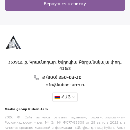
Вернуться к списку
350912, ք. Կրասնոդար, Եվդոկիա Բերշանսկայա փող.,
416/2
8 (800) 250-03-30
info@kuban-arm.ru
ՀԱՅ
Media group Kuban Arm
2026 © Сайт является сетевым изданием, зарегистрированным
Роскомнадзором - рег. № Эл № ФС77-83809 от 29 августа 2022 г. в
качестве средства массовой информации -«Մեդիա-գրուպ Кубань Арм»