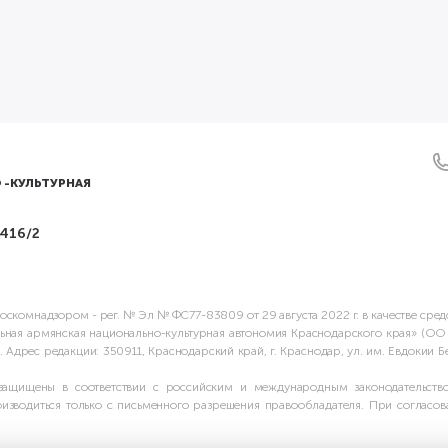
 -КУЛЬТУРНАЯ
 416/2
скомнадзором - рег. № Эл № ФС77-83809 от 29 августа 2022 г. в качестве сре
ьная армянская национально-культурная автономия Краснодарского края» (О
дрес редакции: 350911, Краснодарский край, г. Краснодар, ул. им. Евдокии Бер
защищены в соответствии с российским и международным законодательство
зводиться только с письменного разрешения правообладателя. При согласова