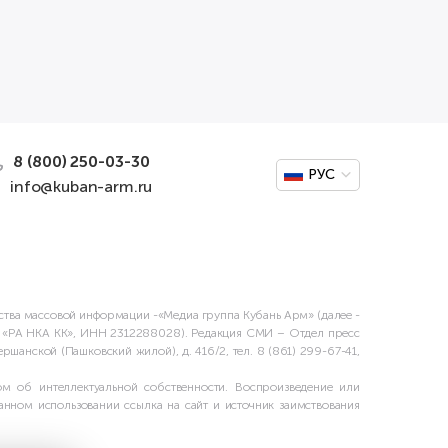
8 (800) 250-03-30
РУС
info@kuban-arm.ru
дства массовой информации -«Медиа группа Кубань Арм» (далее -
О «РА НКА КК», ИНН 2312288028). Редакция СМИ – Отдел пресс
шанской (Пашковский жилой), д. 416/2, тел. 8 (861) 299-67-41,
м об интеллектуальной собственности. Воспроизведение или
нном использовании ссылка на сайт и источник заимствования