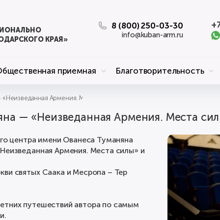
+7
8 (800) 250-03-30
ЦИОНАЛЬНО
info@kuban-arm.ru
ОДАРСКОГО КРАЯ»
Общественная приемная
Благотворительность
 «Неизведанная Армения. Места силы» и «Неизведанный Арцах»
яна — «Неизведанная Армения. Места си
ого центра имени Ованеса Туманяна
«Неизведанная Армения. Места силы» и
ви святых Саака и Месропа – Тер
летних путешествий автора по самым
и.