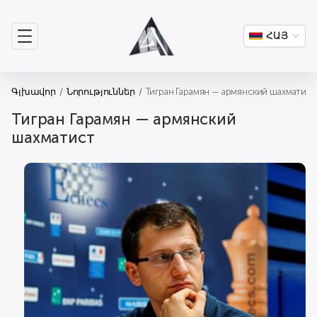
ՀԱՅ
Գլխավոր
Նորություններ
Тигран Гарамян — армянский шахматист
Тигран Гарамян — армянский
шахматист