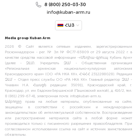
8 (800) 250-03-30
info@kuban-arm.ru
ՀԱՅ
Media group Kuban Arm
2026 © Сайт является сетевым изданием, зарегистрированным
Роскомнадзором - рег. № Эл № ФС77-83809 от 29 августа 2022 г. в
качестве средства массовой информации -«Մեդիա-գրուպ Кубань Арм»
(далее - ԶԼՄ). Учредитель ԶԼՄ - Общественная организация
«Региональная армянская национально-культурная автономия
Краснодарского края» (ОО «РА НКА КК», ՀՎՀՀ 2312288028). Редакция
ԶԼՄ – Отдел пресс службы ОО «РА НКА КК». Главный редактор ԶԼՄ -
Чнаваян Н.А. Հասցե редакции: 350911, Краснодарский край, г.
Краснодар, ул. им. Евдокии Бершанской (Пашковский жилой), д. 416/2, тел.
8 (861) 299-67-41, электронная почта: info@kuban-arm.ru.
Ամբողջը права на любые материалы, опубликованные на сайте,
защищены в соответствии с российским и международным
законодательством об интеллектуальной собственности. Воспроизведение
или распространение материалов сайта в любой форме может
производиться только с письменного разрешения правообладателя. При
согласованном использовании ссылка на сайт и источник заимствования
обязательны.