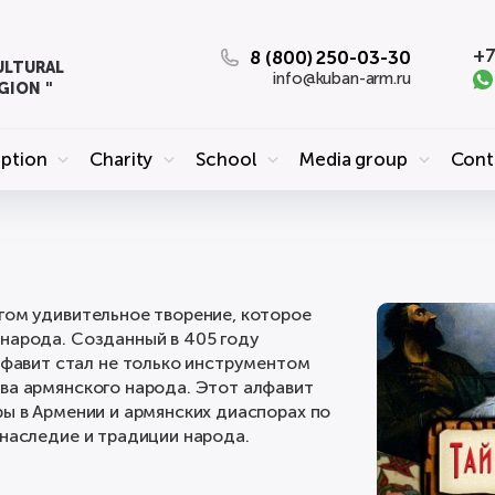
+7
8 (800) 250-03-30
ULTURAL
info@kuban-arm.ru
GION "
eption
Charity
School
Media group
Cont
гом удивительное творение, которое
 народа. Созданный в 405 году
авит стал не только инструментом
ва армянского народа. Этот алфавит
ры в Армении и армянских диаспорах по
 наследие и традиции народа.