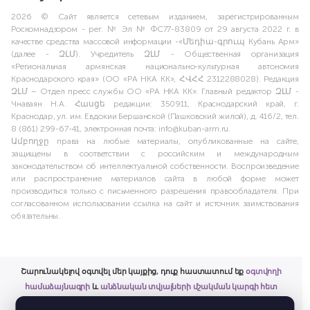
2026 © Сайт является сетевым изданием, зарегистрированным
Роскомнадзором - рег. № Эл № ФС77-83809 от 29 августа 2022 г. в
качестве средства массовой информации -«Մեդիա-գրուպ Кубань Арм»
(далее - ԶԼՄ). Учредитель ԶԼՄ - Общественная организация
«Региональная армянская национально-культурная автономия
Краснодарского края» (ОО «РА НКА КК», ՀՎՀՀ 2312288028). Редакция
ԶԼՄ – Отдел пресс службы ОО «РА НКА КК». Главный редактор ԶԼՄ -
Чнаваян Н.А. Հասցե редакции: 350911, Краснодарский край, г.
Краснодар, ул. им. Евдокии Бершанской (Пашковский жилой), д. 416/2, тел.
8 (861) 299-67-41, электронная почта: info@kuban-arm.ru.
Ամբողջը права на любые материалы, опубликованные на сайте,
защищены в соответствии с российским и международным
законодательством об интеллектуальной собственности. Воспроизведение
или распространение материалов сайта в любой форме может
производиться только с письменного разрешения правообладателя. При
согласованном использовании ссылка на сайт и источник заимствования
обязательны.
Շարունակելով օգտվել մեր կայքից, դուք հաստատում եք
օգտվողի
համաձայնագրի
և
անձնական տվյալների մշակման կարգի հետ
ծանոթացումը