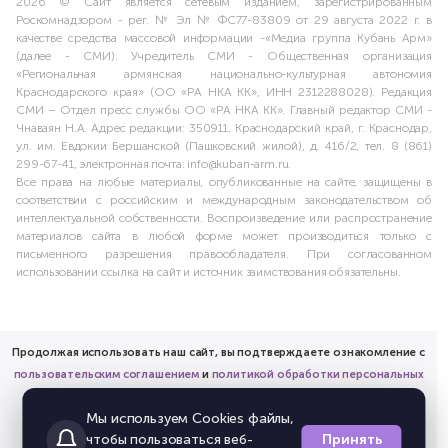
2026 © Сайт является сетевым изданием, зарегистрированным
Роскомнадзором - рег. № Эл № ФС77-83809 от 29 августа 2022 г. в
качестве средства массовой информации -«Медиа группа Кубань Арм»
(далее - СМИ). Учредитель СМИ - Общественная организация
«Региональная армянская национально-культурная автономия
Краснодарского края» (ОО «РА НКА КК», ИНН 2312288028). Редакция
СМИ – Отдел пресс службы ОО «РА НКА КК». Главный редактор СМИ -
Чнаваян Н.А. Адрес редакции: 350911, Краснодарский край, г. Краснодар,
ул. им. Евдокии Бершанской (Пашковский жилой), д. 416/2, тел. 8 (861)
299-67-41, электронная почта: info@kuban-arm.ru.
Все права на любые материалы, опубликованные на сайте, защищены в
соответствии с российским и международным законодательством об
интеллектуальной собственности. Воспроизведение или распространение
материалов сайта в любой форме может производиться только с
письменного разрешения правообладателя. При согласованном
использовании ссылка на сайт и источник заимствования обязательны.
Продолжая использовать наш сайт, вы подтверждаете ознакомление с
пользовательским соглашением
и
политикой обработки персональных
данных
Мы используем Cookies файлы,
и предоставляете согласие на обработку соответствующих
Принять
чтобы пользоваться веб-
персональных данных.