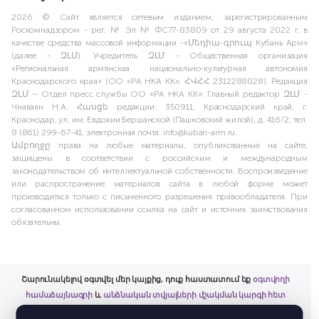
2026 © Сайт является сетевым изданием, зарегистрированным
Роскомнадзором - рег. № Эл № ФС77-83809 от 29 августа 2022 г. в
качестве средства массовой информации -«Մեդիա-գրուպ Кубань Арм»
(далее - ԶԼՄ). Учредитель ԶԼՄ - Общественная организация
«Региональная армянская национально-культурная автономия
Краснодарского края» (ОО «РА НКА КК», ՀՎՀՀ 2312288028). Редакция
ԶԼՄ – Отдел пресс службы ОО «РА НКА КК». Главный редактор ԶԼՄ -
Чнаваян Н.А. Հասցե редакции: 350911, Краснодарский край, г.
Краснодар, ул. им. Евдокии Бершанской (Пашковский жилой), д. 416/2, тел.
8 (861) 299-67-41, электронная почта: info@kuban-arm.ru.
Ամբողջը права на любые материалы, опубликованные на сайте,
защищены в соответствии с российским и международным
законодательством об интеллектуальной собственности. Воспроизведение
или распространение материалов сайта в любой форме может
производиться только с письменного разрешения правообладателя. При
согласованном использовании ссылка на сайт и источник заимствования
обязательны.
Շարունակելով օգտվել մեր կայքից, դուք հաստատում եք
օգտվողի
համաձայնագրի
և
անձնական տվյալների մշակման կարգի հետ
ծանոթացումը