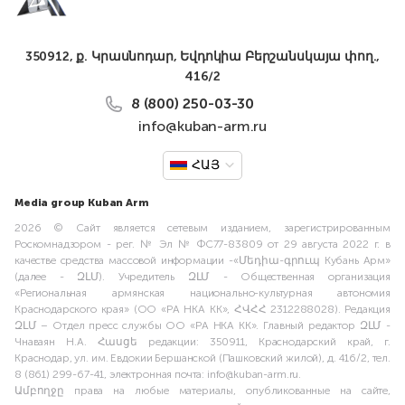
350912, ք. Կրասնոդար, Եվդոկիա Բերշանսկայա փող.,
416/2
8 (800) 250-03-30
info@kuban-arm.ru
ՀԱՅ
Media group Kuban Arm
2026 © Сайт является сетевым изданием, зарегистрированным
Роскомнадзором - рег. № Эл № ФС77-83809 от 29 августа 2022 г. в
качестве средства массовой информации -«Մեդիա-գրուպ Кубань Арм»
(далее - ԶԼՄ). Учредитель ԶԼՄ - Общественная организация
«Региональная армянская национально-культурная автономия
Краснодарского края» (ОО «РА НКА КК», ՀՎՀՀ 2312288028). Редакция
ԶԼՄ – Отдел пресс службы ОО «РА НКА КК». Главный редактор ԶԼՄ -
Чнаваян Н.А. Հասցե редакции: 350911, Краснодарский край, г.
Краснодар, ул. им. Евдокии Бершанской (Пашковский жилой), д. 416/2, тел.
8 (861) 299-67-41, электронная почта: info@kuban-arm.ru.
Ամբողջը права на любые материалы, опубликованные на сайте,