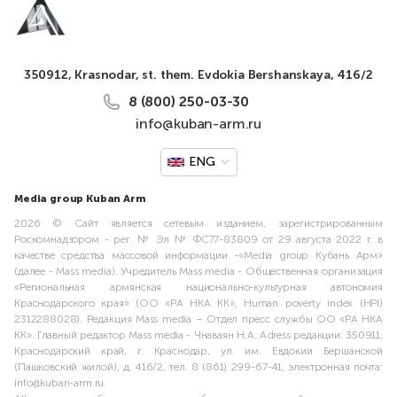
350912, Krasnodar, st. them. Evdokia Bershanskaya, 416/2
8 (800) 250-03-30
info@kuban-arm.ru
ENG
Media group Kuban Arm
2026 © Сайт является сетевым изданием, зарегистрированным
Роскомнадзором - рег. № Эл № ФС77-83809 от 29 августа 2022 г. в
качестве средства массовой информации -«Media group Кубань Арм»
(далее - Mass media). Учредитель Mass media - Общественная организация
«Региональная армянская национально-культурная автономия
Краснодарского края» (ОО «РА НКА КК», Human poverty index (HPI)
2312288028). Редакция Mass media – Отдел пресс службы ОО «РА НКА
КК». Главный редактор Mass media - Чнаваян Н.А. Adress редакции: 350911,
Краснодарский край, г. Краснодар, ул. им. Евдокии Бершанской
(Пашковский жилой), д. 416/2, тел. 8 (861) 299-67-41, электронная почта:
info@kuban-arm.ru.