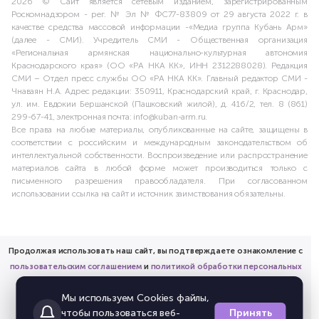
2026 © Сайт является сетевым изданием, зарегистрированным
Роскомнадзором - рег. № Эл № ФС77-83809 от 29 августа 2022 г. в
качестве средства массовой информации -«Медиа группа Кубань Арм»
(далее - СМИ). Учредитель СМИ - Общественная организация
«Региональная армянская национально-культурная автономия
Краснодарского края» (ОО «РА НКА КК», ИНН 2312288028). Редакция
СМИ – Отдел пресс службы ОО «РА НКА КК». Главный редактор СМИ -
Чнаваян Н.А. Адрес редакции: 350911, Краснодарский край, г. Краснодар,
ул. им. Евдокии Бершанской (Пашковский жилой), д. 416/2, тел. 8 (861)
299-67-41, электронная почта: info@kuban-arm.ru.
Все права на любые материалы, опубликованные на сайте, защищены в
соответствии с российским и международным законодательством об
интеллектуальной собственности. Воспроизведение или распространение
материалов сайта в любой форме может производиться только с
письменного разрешения правообладателя. При согласованном
использовании ссылка на сайт и источник заимствования обязательны.
Продолжая использовать наш сайт, вы подтверждаете ознакомление с
пользовательским соглашением
и
политикой обработки персональных
данных
Мы используем Cookies файлы,
и предоставляете согласие на обработку соответствующих
Принять
чтобы пользоваться веб-
персональных данных.