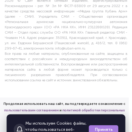
2026 © Сайт является сетевым изданием, зарегистрированным
Роскомнадзором - рег. № Эл № ФС77-83809 от 29 августа 2022 г. в
качестве средства массовой информации -«Медиа группа Кубань Арм»
(далее - СМИ). Учредитель СМИ - Общественная организация
«Региональная армянская национально-культурная автономия
Краснодарского края» (ОО «РА НКА КК», ИНН 2312288028). Редакция
СМИ – Отдел пресс службы ОО «РА НКА КК». Главный редактор СМИ -
Чнаваян Н.А. Адрес редакции: 350911, Краснодарский край, г. Краснодар,
ул. им. Евдокии Бершанской (Пашковский жилой), д. 416/2, тел. 8 (861)
299-67-41, электронная почта: info@kuban-arm.ru.
Все права на любые материалы, опубликованные на сайте, защищены в
соответствии с российским и международным законодательством об
интеллектуальной собственности. Воспроизведение или распространение
материалов сайта в любой форме может производиться только с
письменного разрешения правообладателя. При согласованном
использовании ссылка на сайт и источник заимствования обязательны.
Продолжая использовать наш сайт, вы подтверждаете ознакомление с
пользовательским соглашением
и
политикой обработки персональных
данных
Мы используем Cookies файлы,
и предоставляете согласие на обработку соответствующих
Принять
чтобы пользоваться веб-
персональных данных.