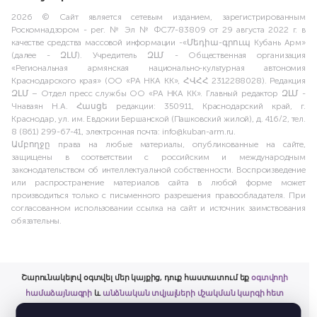
2026 © Сайт является сетевым изданием, зарегистрированным
Роскомнадзором - рег. № Эл № ФС77-83809 от 29 августа 2022 г. в
качестве средства массовой информации -«Մեդիա-գրուպ Кубань Арм»
(далее - ԶԼՄ). Учредитель ԶԼՄ - Общественная организация
«Региональная армянская национально-культурная автономия
Краснодарского края» (ОО «РА НКА КК», ՀՎՀՀ 2312288028). Редакция
ԶԼՄ – Отдел пресс службы ОО «РА НКА КК». Главный редактор ԶԼՄ -
Чнаваян Н.А. Հասցե редакции: 350911, Краснодарский край, г.
Краснодар, ул. им. Евдокии Бершанской (Пашковский жилой), д. 416/2, тел.
8 (861) 299-67-41, электронная почта: info@kuban-arm.ru.
Ամբողջը права на любые материалы, опубликованные на сайте,
защищены в соответствии с российским и международным
законодательством об интеллектуальной собственности. Воспроизведение
или распространение материалов сайта в любой форме может
производиться только с письменного разрешения правообладателя. При
согласованном использовании ссылка на сайт и источник заимствования
обязательны.
Շարունակելով օգտվել մեր կայքից, դուք հաստատում եք
օգտվողի
համաձայնագրի
և
անձնական տվյալների մշակման կարգի հետ
ծանոթացումը