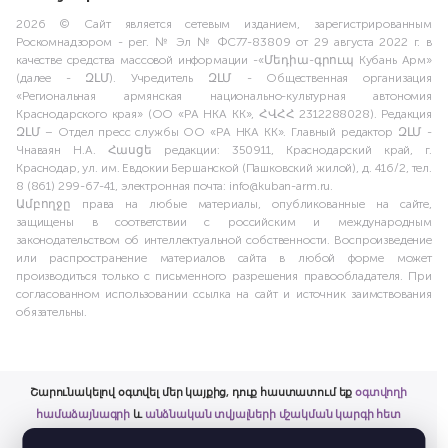
2026 © Сайт является сетевым изданием, зарегистрированным
Роскомнадзором - рег. № Эл № ФС77-83809 от 29 августа 2022 г. в
качестве средства массовой информации -«Մեդիա-գրուպ Кубань Арм»
(далее - ԶԼՄ). Учредитель ԶԼՄ - Общественная организация
«Региональная армянская национально-культурная автономия
Краснодарского края» (ОО «РА НКА КК», ՀՎՀՀ 2312288028). Редакция
ԶԼՄ – Отдел пресс службы ОО «РА НКА КК». Главный редактор ԶԼՄ -
Чнаваян Н.А. Հասցե редакции: 350911, Краснодарский край, г.
Краснодар, ул. им. Евдокии Бершанской (Пашковский жилой), д. 416/2, тел.
8 (861) 299-67-41, электронная почта: info@kuban-arm.ru.
Ամբողջը права на любые материалы, опубликованные на сайте,
защищены в соответствии с российским и международным
законодательством об интеллектуальной собственности. Воспроизведение
или распространение материалов сайта в любой форме может
производиться только с письменного разрешения правообладателя. При
согласованном использовании ссылка на сайт и источник заимствования
обязательны.
Շարունակելով օգտվել մեր կայքից, դուք հաստատում եք
օգտվողի
համաձայնագրի
և
անձնական տվյալների մշակման կարգի հետ
ծանոթացումը