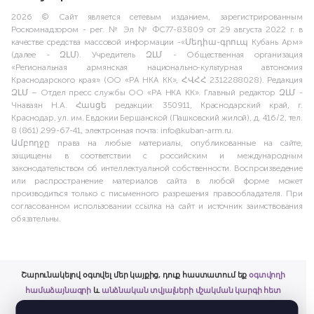
2026 © Сайт является сетевым изданием, зарегистрированным
Роскомнадзором - рег. № Эл № ФС77-83809 от 29 августа 2022 г. в
качестве средства массовой информации -«Մեդիա-գրուպ Кубань Арм»
(далее - ԶԼՄ). Учредитель ԶԼՄ - Общественная организация
«Региональная армянская национально-культурная автономия
Краснодарского края» (ОО «РА НКА КК», ՀՎՀՀ 2312288028). Редакция
ԶԼՄ – Отдел пресс службы ОО «РА НКА КК». Главный редактор ԶԼՄ -
Чнаваян Н.А. Հասցե редакции: 350911, Краснодарский край, г.
Краснодар, ул. им. Евдокии Бершанской (Пашковский жилой), д. 416/2, тел.
8 (861) 299-67-41, электронная почта: info@kuban-arm.ru.
Ամբողջը права на любые материалы, опубликованные на сайте,
защищены в соответствии с российским и международным
законодательством об интеллектуальной собственности. Воспроизведение
или распространение материалов сайта в любой форме может
производиться только с письменного разрешения правообладателя. При
согласованном использовании ссылка на сайт и источник заимствования
обязательны.
Շարունակելով օգտվել մեր կայքից, դուք հաստատում եք
օգտվողի
համաձայնագրի
և
անձնական տվյալների մշակման կարգի հետ
ծանոթացումը