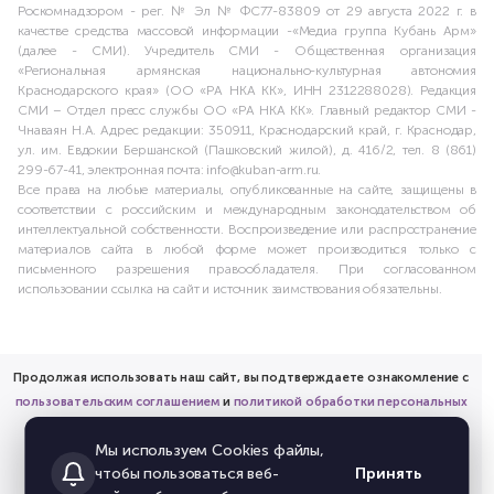
Роскомнадзором - рег. № Эл № ФС77-83809 от 29 августа 2022 г. в
качестве средства массовой информации -«Медиа группа Кубань Арм»
(далее - СМИ). Учредитель СМИ - Общественная организация
«Региональная армянская национально-культурная автономия
Краснодарского края» (ОО «РА НКА КК», ИНН 2312288028). Редакция
СМИ – Отдел пресс службы ОО «РА НКА КК». Главный редактор СМИ -
Чнаваян Н.А. Адрес редакции: 350911, Краснодарский край, г. Краснодар,
ул. им. Евдокии Бершанской (Пашковский жилой), д. 416/2, тел. 8 (861)
299-67-41, электронная почта: info@kuban-arm.ru.
Все права на любые материалы, опубликованные на сайте, защищены в
соответствии с российским и международным законодательством об
интеллектуальной собственности. Воспроизведение или распространение
материалов сайта в любой форме может производиться только с
письменного разрешения правообладателя. При согласованном
использовании ссылка на сайт и источник заимствования обязательны.
Продолжая использовать наш сайт, вы подтверждаете ознакомление с
пользовательским соглашением
и
политикой обработки персональных
данных
Мы используем Cookies файлы,
и предоставляете согласие на обработку соответствующих
Принять
чтобы пользоваться веб-
персональных данных.