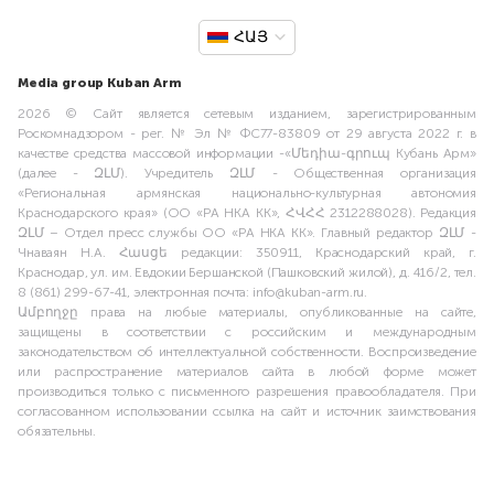
ՀԱՅ
Media group Kuban Arm
2026 © Сайт является сетевым изданием, зарегистрированным
Роскомнадзором - рег. № Эл № ФС77-83809 от 29 августа 2022 г. в
качестве средства массовой информации -«Մեդիա-գրուպ Кубань Арм»
(далее - ԶԼՄ). Учредитель ԶԼՄ - Общественная организация
«Региональная армянская национально-культурная автономия
Краснодарского края» (ОО «РА НКА КК», ՀՎՀՀ 2312288028). Редакция
ԶԼՄ – Отдел пресс службы ОО «РА НКА КК». Главный редактор ԶԼՄ -
Чнаваян Н.А. Հասցե редакции: 350911, Краснодарский край, г.
Краснодар, ул. им. Евдокии Бершанской (Пашковский жилой), д. 416/2, тел.
8 (861) 299-67-41, электронная почта: info@kuban-arm.ru.
Ամբողջը права на любые материалы, опубликованные на сайте,
защищены в соответствии с российским и международным
законодательством об интеллектуальной собственности. Воспроизведение
или распространение материалов сайта в любой форме может
производиться только с письменного разрешения правообладателя. При
согласованном использовании ссылка на сайт и источник заимствования
обязательны.