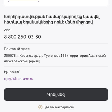
Խորհրդատվության համար կարող եք կապվել
հետևյալ եղանակներից որևէ մեկի միջոցով
Հեռ․՝
8 800 250-03-30
Почтовый адрес
350078, г. Краснодар, ул. Тургенева 165 (территория Армянской
Апостольской Церкви)
Էլ․ փոստ՝
op@kuban-arm.ru
Գրել մեզ
Где мы находимся?