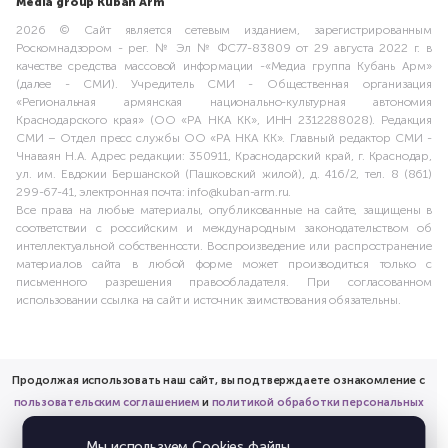
Media group Kuban Arm
2026 © Сайт является сетевым изданием, зарегистрированным
Роскомнадзором - рег. № Эл № ФС77-83809 от 29 августа 2022 г. в
качестве средства массовой информации -«Медиа группа Кубань Арм»
(далее - СМИ). Учредитель СМИ - Общественная организация
«Региональная армянская национально-культурная автономия
Краснодарского края» (ОО «РА НКА КК», ИНН 2312288028). Редакция
СМИ – Отдел пресс службы ОО «РА НКА КК». Главный редактор СМИ -
Чнаваян Н.А. Адрес редакции: 350911, Краснодарский край, г. Краснодар,
ул. им. Евдокии Бершанской (Пашковский жилой), д. 416/2, тел. 8 (861)
299-67-41, электронная почта: info@kuban-arm.ru.
Все права на любые материалы, опубликованные на сайте, защищены в
соответствии с российским и международным законодательством об
интеллектуальной собственности. Воспроизведение или распространение
материалов сайта в любой форме может производиться только с
письменного разрешения правообладателя. При согласованном
использовании ссылка на сайт и источник заимствования обязательны.
Продолжая использовать наш сайт, вы подтверждаете ознакомление с
пользовательским соглашением
и
политикой обработки персональных
данных
Мы используем Cookies файлы,
и предоставляете согласие на обработку соответствующих