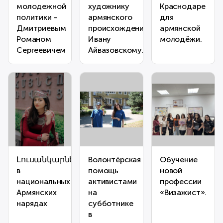
молодежной
художнику
Краснодаре
политики -
армянского
для
Дмитриевым
происхождения
армянской
Романом
Ивану
молодёжи.
Сергеевичем
Айвазовскому.
Լուսանկարներсессия
Волонтёрская
Обучение
в
помощь
новой
национальных
активистами
профессии
Армянских
на
«Визажист».
нарядах
субботнике
в