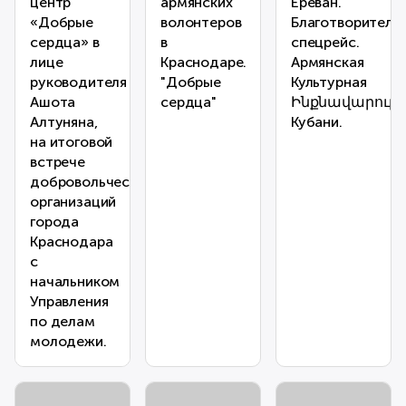
центр
армянских
Ереван.
«Добрые
волонтеров
Благотворитель
сердца» в
в
спецрейс.
лице
Краснодаре.
Армянская
руководителя
"Добрые
Культурная
Ашота
сердца"
Ինքնավարությ
Алтуняна,
Кубани.
на итоговой
встрече
добровольческих
организаций
города
Краснодара
с
начальником
Управления
по делам
молодежи.