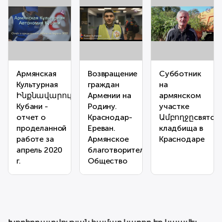
Армянская
Возвращение
Субботник
Культурная
граждан
на
Ինքնավարություն
Армении на
армянском
Кубани -
Родину.
участке
отчет о
Краснодар-
Ամբողջըсвятск
проделанной
Ереван.
кладбища в
работе за
Армянское
Краснодаре
апрель 2020
благотворительное
г.
Общество