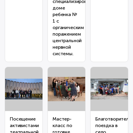
специализированном
доме
ребенка №
1 с
органическим
поражением
центральной
нервной
системы.
Посещение
Мастер-
Благотворитель
активистами
класс по
поездка в
театральной
готовке
село