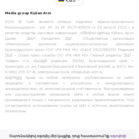
ՀԱՅ
Media group Kuban Arm
2026 © Сайт является сетевым изданием, зарегистрированным
Роскомнадзором - рег. № Эл № ФС77-83809 от 29 августа 2022 г. в
качестве средства массовой информации -«Մեդիա-գրուպ Кубань Арм»
(далее - ԶԼՄ). Учредитель ԶԼՄ - Общественная организация
«Региональная армянская национально-культурная автономия
Краснодарского края» (ОО «РА НКА КК», ՀՎՀՀ 2312288028). Редакция
ԶԼՄ – Отдел пресс службы ОО «РА НКА КК». Главный редактор ԶԼՄ -
Чнаваян Н.А. Հասցե редакции: 350911, Краснодарский край, г.
Краснодар, ул. им. Евдокии Бершанской (Пашковский жилой), д. 416/2, тел.
8 (861) 299-67-41, электронная почта: info@kuban-arm.ru.
Ամբողջը права на любые материалы, опубликованные на сайте,
защищены в соответствии с российским и международным
законодательством об интеллектуальной собственности. Воспроизведение
или распространение материалов сайта в любой форме может
производиться только с письменного разрешения правообладателя. При
согласованном использовании ссылка на сайт и источник заимствования
обязательны.
Շարունակելով օգտվել մեր կայքից, դուք հաստատում եք
օգտվողի