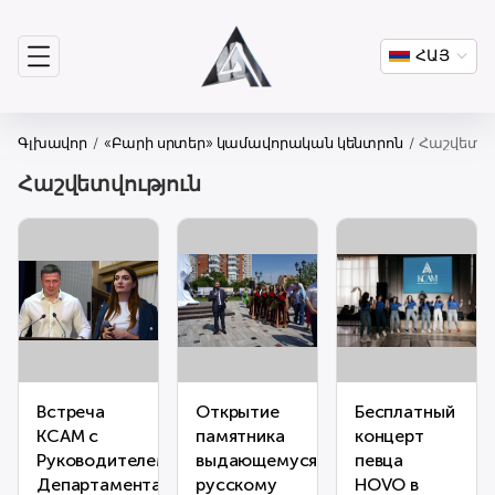
ՀԱՅ
Գլխավոր
«Բարի սրտեր» կամավորական կենտրոն
Հաշվետվո
Հաշվետվություն
Встреча
Открытие
Бесплатный
КСАМ с
памятника
концерт
Руководителем
выдающемуся
певца
Департамента
русскому
HOVO в