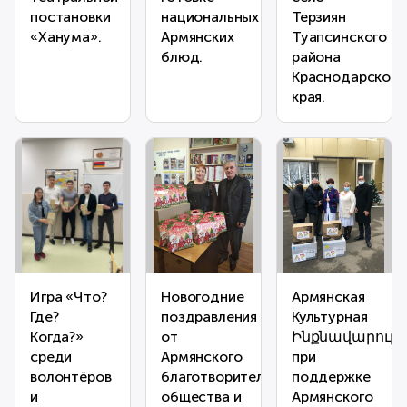
постановки
национальных
Терзиян
«Ханума».
Армянских
Туапсинского
блюд.
района
Краснодарского
края.
Игра «Что?
Новогодние
Армянская
Где?
поздравления
Культурная
Когда?»
от
Ինքնավարությ
среди
Армянского
при
волонтёров
благотворительного
поддержке
и
общества и
Армянского