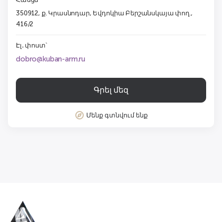
350912, ք. Կրասնոդար, Եվդոկիա Բերշանսկայա փող.,
416/2
Էլ․ փոստ՝
dobro@kuban-arm.ru
Գրել մեզ
Մենք գտնվում ենք