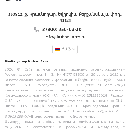
350912, ք. Կրասնոդար, Եվդոկիա Բերշանսկայա փող.,
416/2
8 (800) 250-03-30
info@kuban-arm.ru
ՀԱՅ
Media group Kuban Arm
2026 © Сайт является сетевым изданием, зарегистрированным
Роскомнадзором - рег. № Эл № ФС77-83809 от 29 августа 2022 г. в
качестве средства массовой информации -«Մեդիա-գրուպ Кубань Арм»
(далее - ԶԼՄ). Учредитель ԶԼՄ - Общественная организация
«Региональная армянская национально-культурная автономия
Краснодарского края» (ОО «РА НКА КК», ՀՎՀՀ 2312288028). Редакция
ԶԼՄ – Отдел пресс службы ОО «РА НКА КК». Главный редактор ԶԼՄ -
Чнаваян Н.А. Հասցե редакции: 350911, Краснодарский край, г.
Краснодар, ул. им. Евдокии Бершанской (Пашковский жилой), д. 416/2, тел.
8 (861) 299-67-41, электронная почта: info@kuban-arm.ru.
Ամբողջը права на любые материалы, опубликованные на сайте,
защищены в соответствии с российским и международным