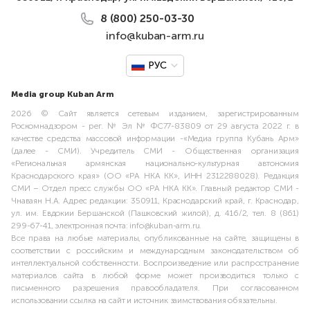
8 (800) 250-03-30
info@kuban-arm.ru
РУС
Media group Kuban Arm
2026 © Сайт является сетевым изданием, зарегистрированным
Роскомнадзором - рег. № Эл № ФС77-83809 от 29 августа 2022 г. в
качестве средства массовой информации -«Медиа группа Кубань Арм»
(далее - СМИ). Учредитель СМИ - Общественная организация
«Региональная армянская национально-культурная автономия
Краснодарского края» (ОО «РА НКА КК», ИНН 2312288028). Редакция
СМИ – Отдел пресс службы ОО «РА НКА КК». Главный редактор СМИ -
Чнаваян Н.А. Адрес редакции: 350911, Краснодарский край, г. Краснодар,
ул. им. Евдокии Бершанской (Пашковский жилой), д. 416/2, тел. 8 (861)
299-67-41, электронная почта: info@kuban-arm.ru.
Все права на любые материалы, опубликованные на сайте, защищены в
соответствии с российским и международным законодательством об
интеллектуальной собственности. Воспроизведение или распространение
материалов сайта в любой форме может производиться только с
письменного разрешения правообладателя. При согласованном
использовании ссылка на сайт и источник заимствования обязательны.