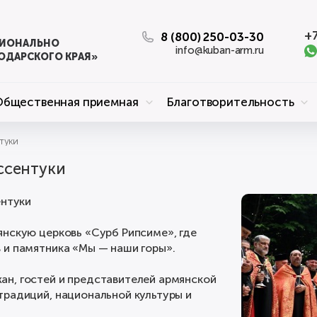
+7
8 (800) 250-03-30
ЦИОНАЛЬНО
info@kuban-arm.ru
ОДАРСКОГО КРАЯ»
Общественная приемная
Благотворительность
нтуки
Ессентуки
ентуки
янскую церковь «Сурб Рипсиме», где
 и памятника «Мы — наши горы».
н, гостей и представителей армянской
традиций, национальной культуры и