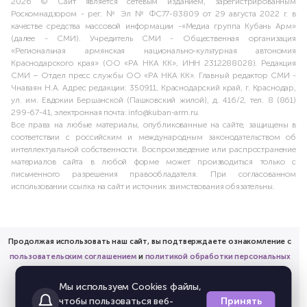
2026 © Сайт является сетевым изданием, зарегистрированным
Роскомнадзором - рег. № Эл № ФС77-83809 от 29 августа 2022 г. в
качестве средства массовой информации -«Медиа группа Кубань Арм»
(далее - СМИ). Учредитель СМИ - Общественная организация
«Региональная армянская национально-культурная автономия
Краснодарского края» (ОО «РА НКА КК», ИНН 2312288028). Редакция
СМИ – Отдел пресс службы ОО «РА НКА КК». Главный редактор СМИ -
Чнаваян Н.А. Адрес редакции: 350911, Краснодарский край, г. Краснодар,
ул. им. Евдокии Бершанской (Пашковский жилой), д. 416/2, тел. 8 (861)
299-67-41, электронная почта: info@kuban-arm.ru.
Все права на любые материалы, опубликованные на сайте, защищены в
соответствии с российским и международным законодательством об
интеллектуальной собственности. Воспроизведение или распространение
материалов сайта в любой форме может производиться только с
письменного разрешения правообладателя. При согласованном
использовании ссылка на сайт и источник заимствования обязательны.
Продолжая использовать наш сайт, вы подтверждаете ознакомление с
пользовательским соглашением
и
политикой обработки персональных
данных
Мы используем Cookies файлы,
и предоставляете согласие на обработку соответствующих
Принять
чтобы пользоваться веб-
персональных данных.