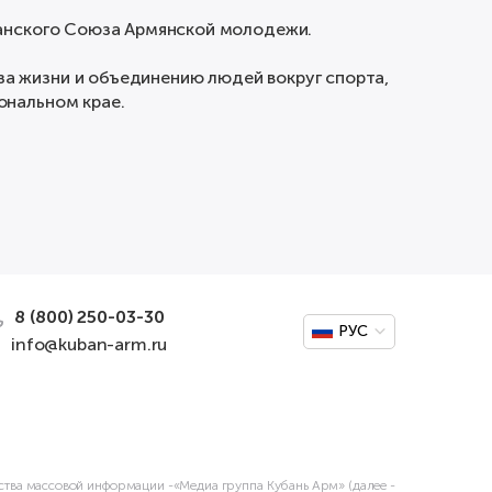
банского Союза Армянской молодежи.
а жизни и объединению людей вокруг спорта,
ональном крае.
8 (800) 250-03-30
РУС
info@kuban-arm.ru
дства массовой информации -«Медиа группа Кубань Арм» (далее -