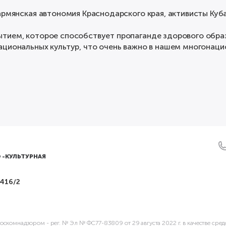
 армянская автономия Краснодарского края, активисты Ку
тием, которое способствует пропаганде здорового образ
ациональных культур, что очень важно в нашем многонаци
 -КУЛЬТУРНАЯ
 416/2
скомнадзором - рег. № Эл № ФС77-83809 от 29 августа 2022 г. в качестве сре