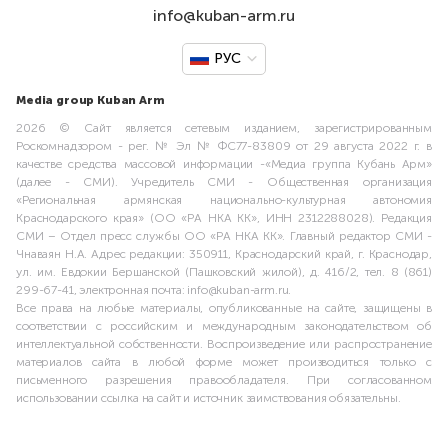
info@kuban-arm.ru
РУС
Media group Kuban Arm
2026 © Сайт является сетевым изданием, зарегистрированным
Роскомнадзором - рег. № Эл № ФС77-83809 от 29 августа 2022 г. в
качестве средства массовой информации -«Медиа группа Кубань Арм»
(далее - СМИ). Учредитель СМИ - Общественная организация
«Региональная армянская национально-культурная автономия
Краснодарского края» (ОО «РА НКА КК», ИНН 2312288028). Редакция
СМИ – Отдел пресс службы ОО «РА НКА КК». Главный редактор СМИ -
Чнаваян Н.А. Адрес редакции: 350911, Краснодарский край, г. Краснодар,
ул. им. Евдокии Бершанской (Пашковский жилой), д. 416/2, тел. 8 (861)
299-67-41, электронная почта: info@kuban-arm.ru.
Все права на любые материалы, опубликованные на сайте, защищены в
соответствии с российским и международным законодательством об
интеллектуальной собственности. Воспроизведение или распространение
материалов сайта в любой форме может производиться только с
письменного разрешения правообладателя. При согласованном
использовании ссылка на сайт и источник заимствования обязательны.