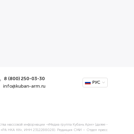
8 (800) 250-03-30
РУС
info@kuban-arm.ru
дства массовой информации -«Медиа группа Кубань Арм» (далее -
О «РА НКА КК», ИНН 2312288028). Редакция СМИ – Отдел пресс