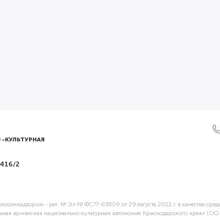
 -КУЛЬТУРНАЯ
 416/2
скомнадзором - рег. № Эл № ФС77-83809 от 29 августа 2022 г. в качестве сре
ьная армянская национально-культурная автономия Краснодарского края» (О