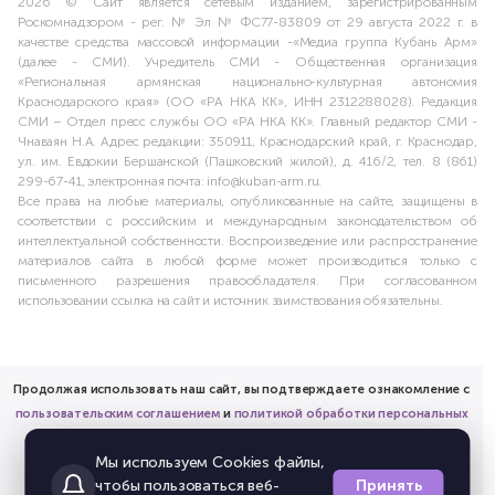
2026 © Сайт является сетевым изданием, зарегистрированным
Роскомнадзором - рег. № Эл № ФС77-83809 от 29 августа 2022 г. в
качестве средства массовой информации -«Медиа группа Кубань Арм»
(далее - СМИ). Учредитель СМИ - Общественная организация
«Региональная армянская национально-культурная автономия
Краснодарского края» (ОО «РА НКА КК», ИНН 2312288028). Редакция
СМИ – Отдел пресс службы ОО «РА НКА КК». Главный редактор СМИ -
Чнаваян Н.А. Адрес редакции: 350911, Краснодарский край, г. Краснодар,
ул. им. Евдокии Бершанской (Пашковский жилой), д. 416/2, тел. 8 (861)
299-67-41, электронная почта: info@kuban-arm.ru.
Все права на любые материалы, опубликованные на сайте, защищены в
соответствии с российским и международным законодательством об
интеллектуальной собственности. Воспроизведение или распространение
материалов сайта в любой форме может производиться только с
письменного разрешения правообладателя. При согласованном
использовании ссылка на сайт и источник заимствования обязательны.
Продолжая использовать наш сайт, вы подтверждаете ознакомление с
пользовательским соглашением
и
политикой обработки персональных
данных
Мы используем Cookies файлы,
и предоставляете согласие на обработку соответствующих
Принять
чтобы пользоваться веб-
персональных данных.