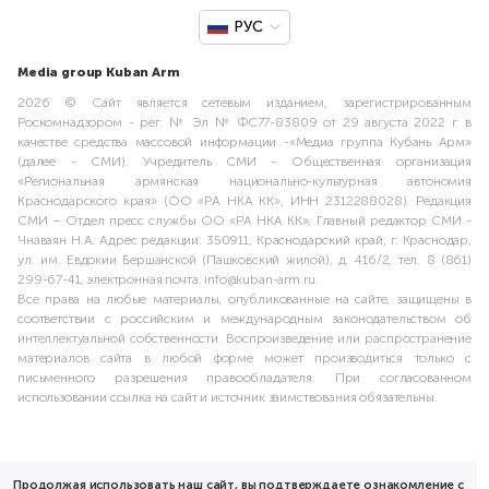
РУС
Media group Kuban Arm
2026 © Сайт является сетевым изданием, зарегистрированным
Роскомнадзором - рег. № Эл № ФС77-83809 от 29 августа 2022 г. в
качестве средства массовой информации -«Медиа группа Кубань Арм»
(далее - СМИ). Учредитель СМИ - Общественная организация
«Региональная армянская национально-культурная автономия
Краснодарского края» (ОО «РА НКА КК», ИНН 2312288028). Редакция
СМИ – Отдел пресс службы ОО «РА НКА КК». Главный редактор СМИ -
Чнаваян Н.А. Адрес редакции: 350911, Краснодарский край, г. Краснодар,
ул. им. Евдокии Бершанской (Пашковский жилой), д. 416/2, тел. 8 (861)
299-67-41, электронная почта: info@kuban-arm.ru.
Все права на любые материалы, опубликованные на сайте, защищены в
соответствии с российским и международным законодательством об
интеллектуальной собственности. Воспроизведение или распространение
материалов сайта в любой форме может производиться только с
письменного разрешения правообладателя. При согласованном
использовании ссылка на сайт и источник заимствования обязательны.
Продолжая использовать наш сайт, вы подтверждаете ознакомление с