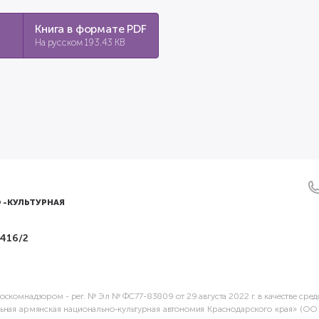
Книга в формате PDF
На русском 193.43 KB
 -КУЛЬТУРНАЯ
 416/2
скомнадзором - рег. № Эл № ФС77-83809 от 29 августа 2022 г. в качестве сре
ьная армянская национально-культурная автономия Краснодарского края» (О