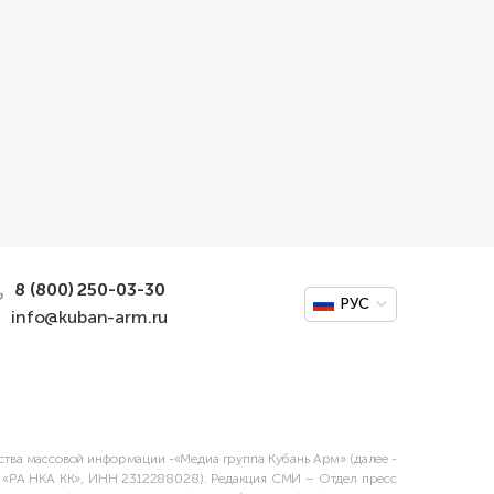
8 (800) 250-03-30
РУС
info@kuban-arm.ru
дства массовой информации -«Медиа группа Кубань Арм» (далее -
О «РА НКА КК», ИНН 2312288028). Редакция СМИ – Отдел пресс