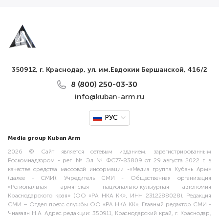
350912, г. Краснодар, ул. им.Евдокии Бершанской, 416/2
8 (800) 250-03-30
info@kuban-arm.ru
РУС
Media group Kuban Arm
2026 © Сайт является сетевым изданием, зарегистрированным
Роскомнадзором - рег. № Эл № ФС77-83809 от 29 августа 2022 г. в
качестве средства массовой информации -«Медиа группа Кубань Арм»
(далее - СМИ). Учредитель СМИ - Общественная организация
«Региональная армянская национально-культурная автономия
Краснодарского края» (ОО «РА НКА КК», ИНН 2312288028). Редакция
СМИ – Отдел пресс службы ОО «РА НКА КК». Главный редактор СМИ -
Чнаваян Н.А. Адрес редакции: 350911, Краснодарский край, г. Краснодар,