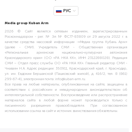
РУС
Media group Kuban Arm
2026 © Сайт является сетевым изданием, зарегистрированным
Роскомнадзором - рег. № Эл № ФС77-83809 от 29 августа 2022 г. в
качестве средства массовой информации -«Медиа группа Кубань Арм»
(далее - СМИ). Учредитель СМИ - Общественная организация
«Региональная армянская национально-культурная автономия
Краснодарского края» (ОО «РА НКА КК», ИНН 2312288028). Редакция
СМИ – Отдел пресс службы ОО «РА НКА КК». Главный редактор СМИ -
Чнаваян Н.А. Адрес редакции: 350911, Краснодарский край, г. Краснодар,
ул. им. Евдокии Бершанской (Пашковский жилой), д. 416/2, тел. 8 (861)
299-67-41, электронная почта: info@kuban-arm.ru.
Все права на любые материалы, опубликованные на сайте, защищены в
соответствии с российским и международным законодательством об
интеллектуальной собственности. Воспроизведение или распространение
материалов сайта в любой форме может производиться только с
письменного разрешения правообладателя. При согласованном
использовании ссылка на сайт и источник заимствования обязательны.