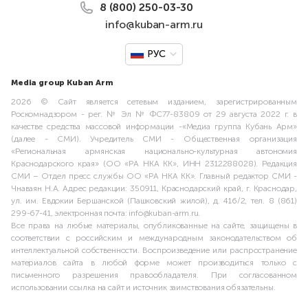
8 (800) 250-03-30
info@kuban-arm.ru
РУС
Media group Kuban Arm
2026 © Сайт является сетевым изданием, зарегистрированным
Роскомнадзором - рег. № Эл № ФС77-83809 от 29 августа 2022 г. в
качестве средства массовой информации -«Медиа группа Кубань Арм»
(далее - СМИ). Учредитель СМИ - Общественная организация
«Региональная армянская национально-культурная автономия
Краснодарского края» (ОО «РА НКА КК», ИНН 2312288028). Редакция
СМИ – Отдел пресс службы ОО «РА НКА КК». Главный редактор СМИ -
Чнаваян Н.А. Адрес редакции: 350911, Краснодарский край, г. Краснодар,
ул. им. Евдокии Бершанской (Пашковский жилой), д. 416/2, тел. 8 (861)
299-67-41, электронная почта: info@kuban-arm.ru.
Все права на любые материалы, опубликованные на сайте, защищены в
соответствии с российским и международным законодательством об
интеллектуальной собственности. Воспроизведение или распространение
материалов сайта в любой форме может производиться только с
письменного разрешения правообладателя. При согласованном
использовании ссылка на сайт и источник заимствования обязательны.