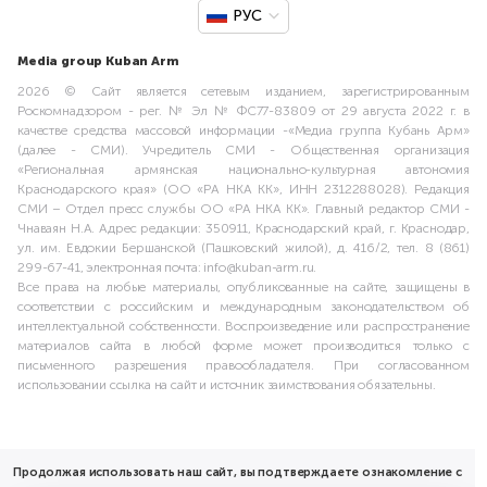
РУС
Media group Kuban Arm
2026 © Сайт является сетевым изданием, зарегистрированным
Роскомнадзором - рег. № Эл № ФС77-83809 от 29 августа 2022 г. в
качестве средства массовой информации -«Медиа группа Кубань Арм»
(далее - СМИ). Учредитель СМИ - Общественная организация
«Региональная армянская национально-культурная автономия
Краснодарского края» (ОО «РА НКА КК», ИНН 2312288028). Редакция
СМИ – Отдел пресс службы ОО «РА НКА КК». Главный редактор СМИ -
Чнаваян Н.А. Адрес редакции: 350911, Краснодарский край, г. Краснодар,
ул. им. Евдокии Бершанской (Пашковский жилой), д. 416/2, тел. 8 (861)
299-67-41, электронная почта: info@kuban-arm.ru.
Все права на любые материалы, опубликованные на сайте, защищены в
соответствии с российским и международным законодательством об
интеллектуальной собственности. Воспроизведение или распространение
материалов сайта в любой форме может производиться только с
письменного разрешения правообладателя. При согласованном
использовании ссылка на сайт и источник заимствования обязательны.
Продолжая использовать наш сайт, вы подтверждаете ознакомление с