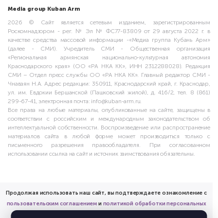
Media group Kuban Arm
2026 © Сайт является сетевым изданием, зарегистрированным
Роскомнадзором - рег. № Эл № ФС77-83809 от 29 августа 2022 г. в
качестве средства массовой информации -«Медиа группа Кубань Арм»
(далее - СМИ). Учредитель СМИ - Общественная организация
«Региональная армянская национально-культурная автономия
Краснодарского края» (ОО «РА НКА КК», ИНН 2312288028). Редакция
СМИ – Отдел пресс службы ОО «РА НКА КК». Главный редактор СМИ -
Чнаваян Н.А. Адрес редакции: 350911, Краснодарский край, г. Краснодар,
ул. им. Евдокии Бершанской (Пашковский жилой), д. 416/2, тел. 8 (861)
299-67-41, электронная почта: info@kuban-arm.ru.
Все права на любые материалы, опубликованные на сайте, защищены в
соответствии с российским и международным законодательством об
интеллектуальной собственности. Воспроизведение или распространение
материалов сайта в любой форме может производиться только с
письменного разрешения правообладателя. При согласованном
использовании ссылка на сайт и источник заимствования обязательны.
Продолжая использовать наш сайт, вы подтверждаете ознакомление с
пользовательским соглашением
и
политикой обработки персональных
данных