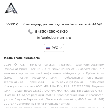
350912, г. Краснодар, ул. им.Евдокии Бершанской, 416/2
8 (800) 250-03-30
info@kuban-arm.ru
РУС
Media group Kuban Arm
2026 © Сайт является сетевым изданием, зарегистрированным
Роскомнадзором - рег. № Эл № ФС77-83809 от 29 августа 2022 г. в
качестве средства массовой информации -«Медиа группа Кубань Арм»
(далее - СМИ). Учредитель СМИ - Общественная организация
«Региональная армянская национально-культурная автономия
Краснодарского края» (ОО «РА НКА КК», ИНН 2312288028). Редакция
СМИ – Отдел пресс службы ОО «РА НКА КК». Главный редактор СМИ -
Чнаваян Н.А. Адрес редакции: 350911, Краснодарский край, г. Краснодар,
ул. им. Евдокии Бершанской (Пашковский жилой), д. 416/2, тел. 8 (861)
299-67-41, электронная почта: info@kuban-arm.ru.